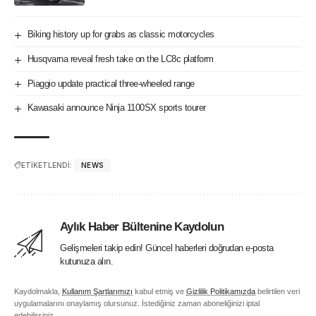
Biking history up for grabs as classic motorcycles
Husqvarna reveal fresh take on the LC8c platform
Piaggio update practical three-wheeled range
Kawasaki announce Ninja 1100SX sports tourer
ETİKETLENDİ:
NEWS
Aylık Haber Bültenine Kaydolun
Gelişmeleri takip edin! Güncel haberleri doğrudan e-posta
kutunuza alın.
Kaydolmakla,
Kullanım Şartlarımızı
kabul etmiş ve
Gizlilik Politikamızda
belirtilen veri
uygulamalarını onaylamış olursunuz. İstediğiniz zaman aboneliğinizi iptal
edebilirsiniz.