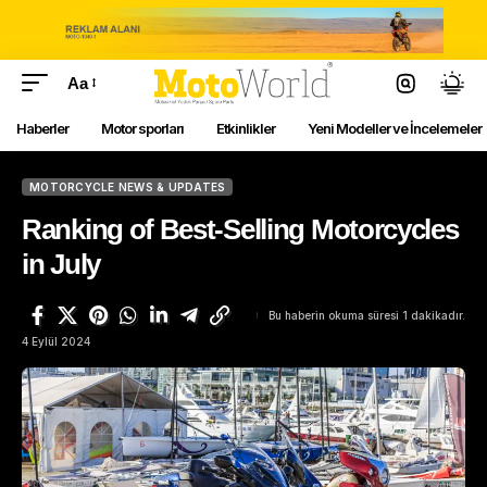
Aa
Haberler
Motor sporları
Etkinlikler
Yeni Modeller ve İncelemeler
MOTORCYCLE NEWS & UPDATES
Ranking of Best-Selling Motorcycles
in July
Bu haberin okuma süresi 1 dakikadır.
4 Eylül 2024