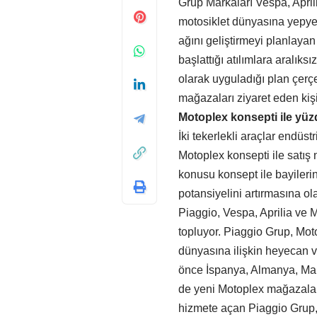
Grup Markaları Vespa, Aprili
motosiklet dünyasına yepye
ağını geliştirmeyi planlaya
başlattığı atılımlara aralı
olarak uyguladığı plan çerç
mağazaları ziyaret eden kişi
Motoplex konsepti ile yüzde
İki tekerlekli araçlar endüs
Motoplex konsepti ile satış
konusu konsept ile bayileri
potansiyelini artırmasına 
Piaggio, Vespa, Aprilia ve M
topluyor. Piaggio Grup, Motop
dünyasına ilişkin heyecan ve
önce İspanya, Almanya, Malt
de yeni Motoplex mağazaları
hizmete açan Piaggio Grup, 