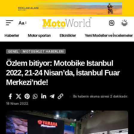
Aa
Haberler
Motor sporları
Etkinlikler
Yeni Modeller ve İncelemeler
GENEL
MOTOSIKLET HABERLERI
Özlem bitiyor: Motobike Istanbul
2022, 21-24 Nisan’da, İstanbul Fuar
Merkezi’nde!
Bu haberin okuma süresi 2 dakikadır.
18 Nisan 2022