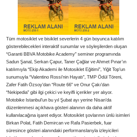
Tüm motosiklet ve bisiklet severlerin 4 gün boyunca katılım
gösterebilecekleri interaktif sunumlar ve söyleşilerden oluşan
“Garanti BBVA Motobike Academy” seminer programında
Sadun Şanal, Serkan Çapur, Taner Çağlar ve Ahmet Pınar’ın
katılımıyla “Ekip Akademi ile Motosiklet Eğitimi”, Yiğit Top’un
sunumuyla “Valentino Rossi’nin Hayatı”, TMP Ödül Töreni,
Zafer Fatih Özsoy’dan “Route 66” ve Onur Çakı’dan
“Nekipedia” gibi ilgi çekici ve keyifli içerikler yer alıyor.
Motobike Istanbul’un bu yıl Şubat ayı yerine Nisan’da
düzenlenmesi açıkhava gösteri alanının da daha aktif
kullanılacağına işaret ediyor. Motosiklet şovlarının ünlü isimleri
Birkan Polat, Fatih Demircan ve Rafa Pasierbek, fuar
süresince gösteri alanındaki performanslarıyla izleyicileri