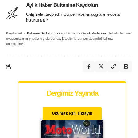
Aylık Haber Bültenine Kaydolun
Gelişmeleri takip edin! Güncel haberleri doğrudan e-posta
kutunuza alın.
Kaydolmakla,
Kullanım Şartlarımızı
kabul etmiş ve
Gizlilik Politikamızda
belirtilen veri
uygulamalarını onaylamış olursunuz. İstediğiniz zaman aboneliğinizi iptal
edebilirsiniz.
Dergimiz Yayında
Okumak için Tıklayın