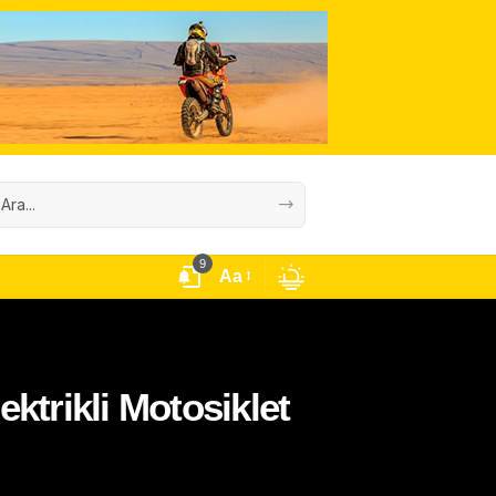
9
Aa
ektrikli Motosiklet