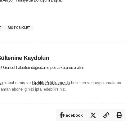
ızla Artıyor: Türkiye’de Dönüşüm Başladı
T
MOTOSIKLET
Bültenine Kaydolun
in! Güncel haberleri doğrudan e-posta kutunuza alın.
zı
kabul etmiş ve
Gizlilik Politikamızda
belirtilen veri uygulamalarını
aman aboneliğinizi iptal edebilirsiniz.
Facebook