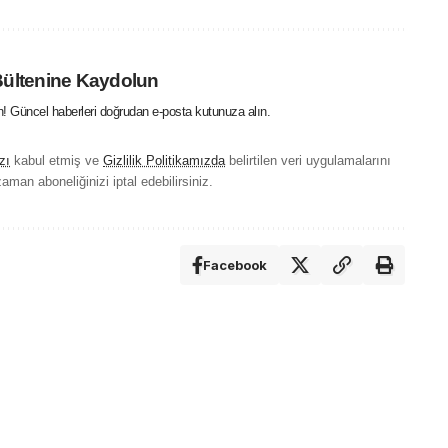
Bültenine Kaydolun
in! Güncel haberleri doğrudan e-posta kutunuza alın.
zı
kabul etmiş ve
Gizlilik Politikamızda
belirtilen veri uygulamalarını
aman aboneliğinizi iptal edebilirsiniz.
Facebook