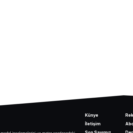
Künye
Re
İletişim
Abo
Son Sayımız
Der