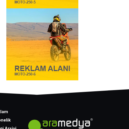
klam
nelik
gi Arşivi