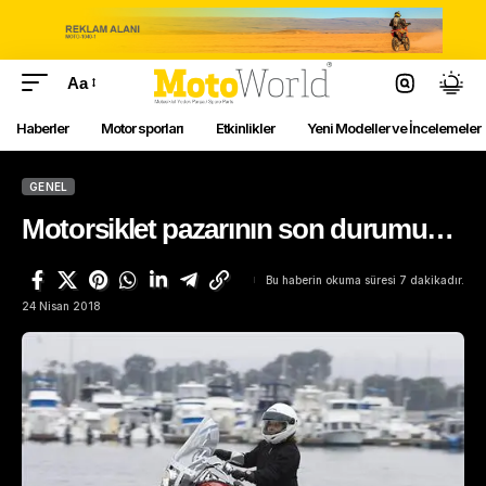
Aa
Haberler
Motor sporları
Etkinlikler
Yeni Modeller ve İncelemeler
GENEL
Motorsiklet pazarının son durumu…
Bu haberin okuma süresi 7 dakikadır.
24 Nisan 2018