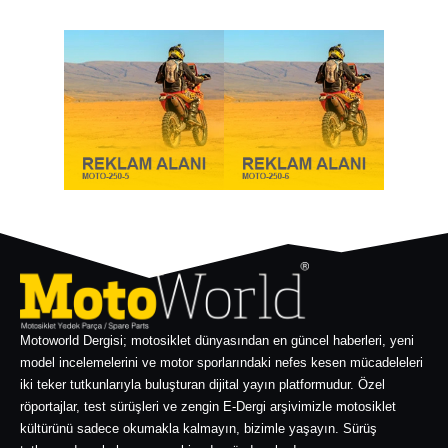
Motoworld Dergisi; motosiklet dünyasından en güncel haberleri, yeni
model incelemelerini ve motor sporlarındaki nefes kesen mücadeleleri
iki teker tutkunlarıyla buluşturan dijital yayın platformudur. Özel
röportajlar, test sürüşleri ve zengin E-Dergi arşivimizle motosiklet
kültürünü sadece okumakla kalmayın, bizimle yaşayın. Sürüş