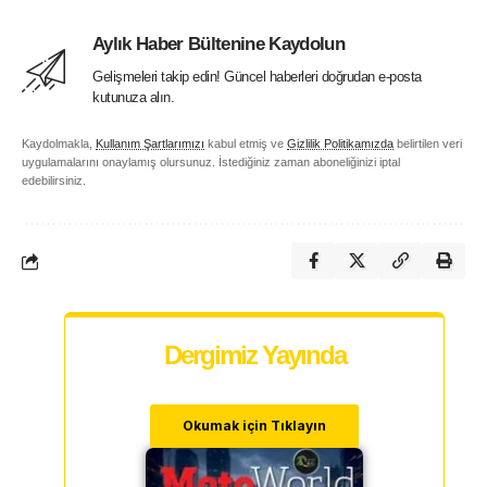
Aylık Haber Bültenine Kaydolun
Gelişmeleri takip edin! Güncel haberleri doğrudan e-posta
kutunuza alın.
Kaydolmakla,
Kullanım Şartlarımızı
kabul etmiş ve
Gizlilik Politikamızda
belirtilen veri
uygulamalarını onaylamış olursunuz. İstediğiniz zaman aboneliğinizi iptal
edebilirsiniz.
Dergimiz Yayında
Okumak için Tıklayın