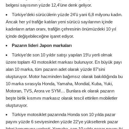
belgesi sayısının yüzde 12,4’üne denk geliyor.
Türkiye’deki sürücülerin yüzde 24’ü yani 6,8 milyonu kadın.
Ancak her yıl trafiğe katılan yeni sürücü sayılarının içinde
kadınların artan oranı, trafiğin çehresinin önümüzdeki 10 yıl
içinde değişebileceğine işaret ediyor.
Pazarın lideri Japon markaları
Türkiye’de son 10 yıldır satışı yapılan 19’u yerli olmak
üzere toplam 43 motosiklet markası bulunuyor. En büyük payı
alan 10 marka, tüm pazarın adet olarak yüzde 87’sini
oluşturuyor. Motor hacminden bağımsız olarak bakıldığında bu
10 marka sırasıyla Honda, Yamaha, Mondial, Kuba, Yuki,
Motoran, TVS, Arora ve SYM… Bunlara ek olarak pazarın
beşte birlik kısmını markasız olarak tescil ettirilen mobiletler
oluşturuyor.
Türkiye motosiklet pazarında Honda son 10 yılda pazar
payını yüzde 6 seviyesinden yüzde 22’ye yükselterek pazar
lideri konumuna yerleşti. Yamaha, son 10 yılda pazar payını iki