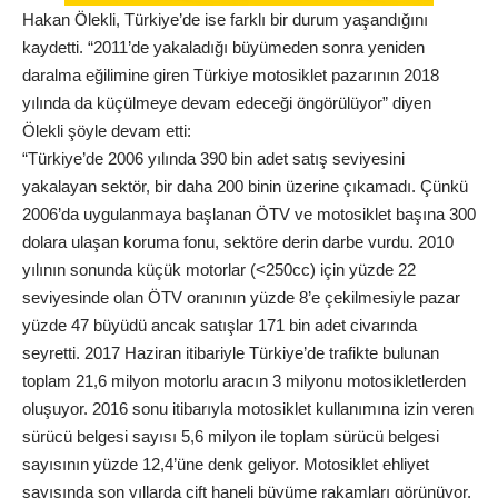
Hakan Ölekli, Türkiye’de ise farklı bir durum yaşandığını
kaydetti. “2011’de yakaladığı büyümeden sonra yeniden
daralma eğilimine giren Türkiye motosiklet pazarının 2018
yılında da küçülmeye devam edeceği öngörülüyor” diyen
Ölekli şöyle devam etti:
“Türkiye’de 2006 yılında 390 bin adet satış seviyesini
yakalayan sektör, bir daha 200 binin üzerine çıkamadı. Çünkü
2006’da uygulanmaya başlanan ÖTV ve motosiklet başına 300
dolara ulaşan koruma fonu, sektöre derin darbe vurdu. 2010
yılının sonunda küçük motorlar (<250cc) için yüzde 22
seviyesinde olan ÖTV oranının yüzde 8’e çekilmesiyle pazar
yüzde 47 büyüdü ancak satışlar 171 bin adet civarında
seyretti. 2017 Haziran itibariyle Türkiye’de trafikte bulunan
toplam 21,6 milyon motorlu aracın 3 milyonu motosikletlerden
oluşuyor. 2016 sonu itibarıyla motosiklet kullanımına izin veren
sürücü belgesi sayısı 5,6 milyon ile toplam sürücü belgesi
sayısının yüzde 12,4’üne denk geliyor. Motosiklet ehliyet
sayısında son yıllarda çift haneli büyüme rakamları görünüyor.