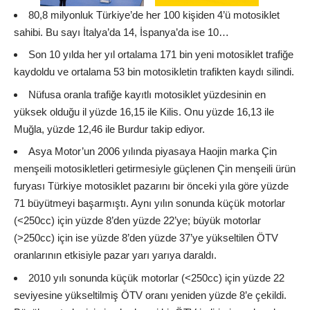
80,8 milyonluk Türkiye’de her 100 kişiden 4’ü motosiklet
sahibi. Bu sayı İtalya’da 14, İspanya’da ise 10…
Son 10 yılda her yıl ortalama 171 bin yeni motosiklet trafiğe
kaydoldu ve ortalama 53 bin motosikletin trafikten kaydı silindi.
Nüfusa oranla trafiğe kayıtlı motosiklet yüzdesinin en
yüksek olduğu il yüzde 16,15 ile Kilis. Onu yüzde 16,13 ile
Muğla, yüzde 12,46 ile Burdur takip ediyor.
Asya Motor’un 2006 yılında piyasaya Haojin marka Çin
menşeili motosikletleri getirmesiyle güçlenen Çin menşeili ürün
furyası Türkiye motosiklet pazarını bir önceki yıla göre yüzde
71 büyütmeyi başarmıştı. Aynı yılın sonunda küçük motorlar
(<250cc) için yüzde 8’den yüzde 22’ye; büyük motorlar
(>250cc) için ise yüzde 8’den yüzde 37’ye yükseltilen ÖTV
oranlarının etkisiyle pazar yarı yarıya daraldı.
2010 yılı sonunda küçük motorlar (<250cc) için yüzde 22
seviyesine yükseltilmiş ÖTV oranı yeniden yüzde 8’e çekildi.