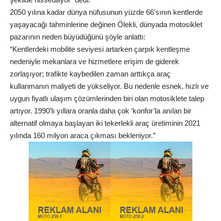
2050 yılına kadar dünya nüfusunun yüzde 66’sının kentlerde
yaşayacağı tahminlerine değinen Ölekli, dünyada motosiklet
pazarının neden büyüdüğünü şöyle anlattı:
“Kentlerdeki mobilite seviyesi artarken çarpık kentleşme
nedeniyle mekanlara ve hizmetlere erişim de giderek
zorlaşıyor; trafikte kaybedilen zaman arttıkça araç
kullanmanın maliyeti de yükseliyor. Bu nedenle esnek, hızlı ve
uygun fiyatlı ulaşım çözümlerinden biri olan motosiklete talep
artıyor. 1990’lı yıllara oranla daha çok ‘konfor’la anılan bir
alternatif olmaya başlayan iki tekerlekli araç üretiminin 2021
yılında 160 milyon araca çıkması bekleniyor.”