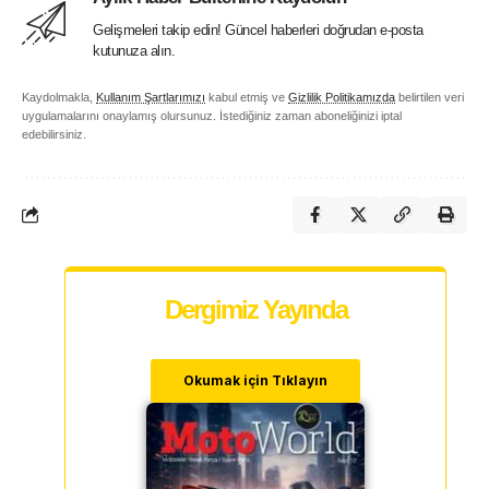
Gelişmeleri takip edin! Güncel haberleri doğrudan e-posta
kutunuza alın.
Kaydolmakla,
Kullanım Şartlarımızı
kabul etmiş ve
Gizlilik Politikamızda
belirtilen veri
uygulamalarını onaylamış olursunuz. İstediğiniz zaman aboneliğinizi iptal
edebilirsiniz.
Dergimiz Yayında
Okumak için Tıklayın