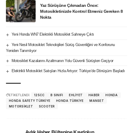
Yaz Sürüşüne Çıkmadan Önce:
Motosikletinizde Kontrol Etmeniz Gereken 8
Nokta
Yeni Honda WN7 Elektrikli Motosiklet Sahneye Çıktı
Yeni Nesil Motosiklet Teknolojileri Sürüş Güvenliğini ve Konforunu
Yeniden Tanımlıyor
Motosiklet Kazalarını Azaltmanın Yolu Güvenli Sürüşten Geçiyor
Elektrikli Motosiklet Satışları Hızla Artıyor: Türkiye’de Dönüşüm Başladı
ETİKETLENDİ:
125CC
B SINIFI
EHLIYET
HABER
HONDA
HONDA SAFETY TÜRKIYE
HONDA TÜRKIYE
MANSET
MOTORSIKLET
SCOOTER
Aylık Haber Bültenine Kaydolun