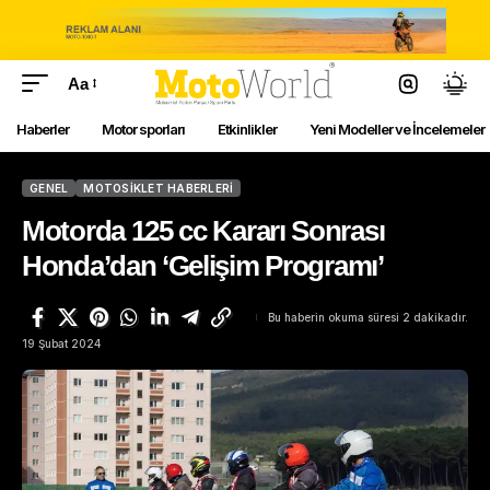
Aa
Haberler
Motor sporları
Etkinlikler
Yeni Modeller ve İncelemeler
GENEL
MOTOSIKLET HABERLERI
Motorda 125 cc Kararı Sonrası
Honda’dan ‘Gelişim Programı’
Bu haberin okuma süresi 2 dakikadır.
19 Şubat 2024