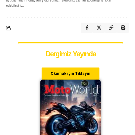
uygulamalarını onaylamış olursunuz. İstediğiniz zaman aboneliğinizi iptal
edebilirsiniz.
Dergimiz Yayında
Okumak için Tıklayın