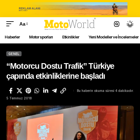
Aa
Haberler
Motor sporları
Etkinlikler
Yeni Modeller ve İncelemeler
GENEL
“Motorcu Dostu Trafik” Türkiye
çapında etkinliklerine başladı
Bu haberin okuma süresi 4 dakikadır.
5 Temmuz 2018