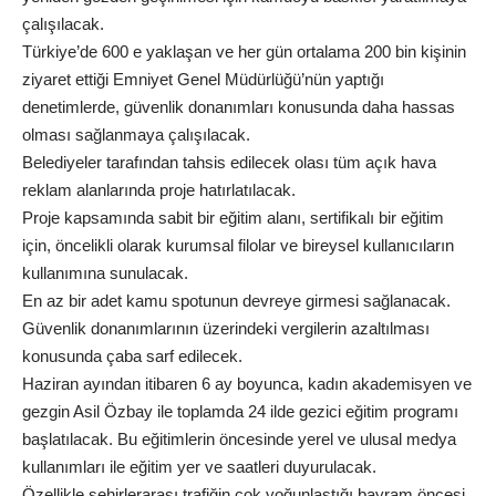
çalışılacak.
Türkiye’de 600 e yaklaşan ve her gün ortalama 200 bin kişinin
ziyaret ettiği Emniyet Genel Müdürlüğü’nün yaptığı
denetimlerde, güvenlik donanımları konusunda daha hassas
olması sağlanmaya çalışılacak.
Belediyeler tarafından tahsis edilecek olası tüm açık hava
reklam alanlarında proje hatırlatılacak.
Proje kapsamında sabit bir eğitim alanı, sertifikalı bir eğitim
için, öncelikli olarak kurumsal filolar ve bireysel kullanıcıların
kullanımına sunulacak.
En az bir adet kamu spotunun devreye girmesi sağlanacak.
Güvenlik donanımlarının üzerindeki vergilerin azaltılması
konusunda çaba sarf edilecek.
Haziran ayından itibaren 6 ay boyunca, kadın akademisyen ve
gezgin Asil Özbay ile toplamda 24 ilde gezici eğitim programı
başlatılacak. Bu eğitimlerin öncesinde yerel ve ulusal medya
kullanımları ile eğitim yer ve saatleri duyurulacak.
Özellikle şehirlerarası trafiğin çok yoğunlaştığı bayram öncesi