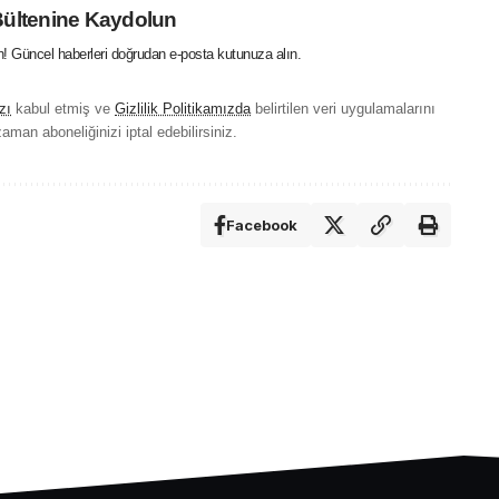
Bültenine Kaydolun
in! Güncel haberleri doğrudan e-posta kutunuza alın.
zı
kabul etmiş ve
Gizlilik Politikamızda
belirtilen veri uygulamalarını
aman aboneliğinizi iptal edebilirsiniz.
Facebook