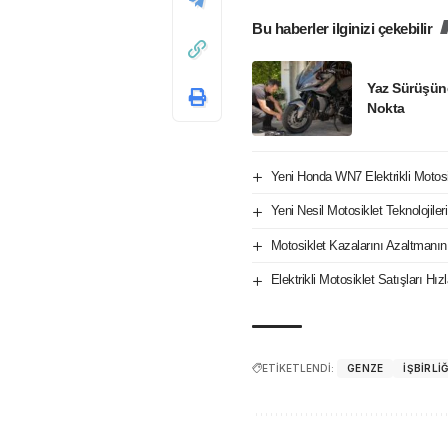
Bu haberler ilginizi çekebilir
Yaz Sürüşün
Nokta
Yeni Honda WN7 Elektrikli Motos
Yeni Nesil Motosiklet Teknolojile
Motosiklet Kazalarını Azaltmanın
Elektrikli Motosiklet Satışları H
ETİKETLENDİ:
GENZE
IŞBIRLIĞ