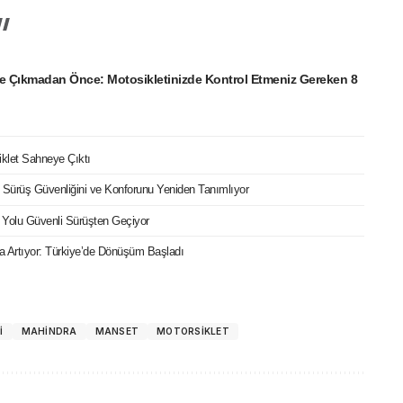
e Çıkmadan Önce: Motosikletinizde Kontrol Etmeniz Gereken 8
iklet Sahneye Çıktı
ri Sürüş Güvenliğini ve Konforunu Yeniden Tanımlıyor
 Yolu Güvenli Sürüşten Geçiyor
ızla Artıyor: Türkiye’de Dönüşüm Başladı
I
MAHINDRA
MANSET
MOTORSIKLET