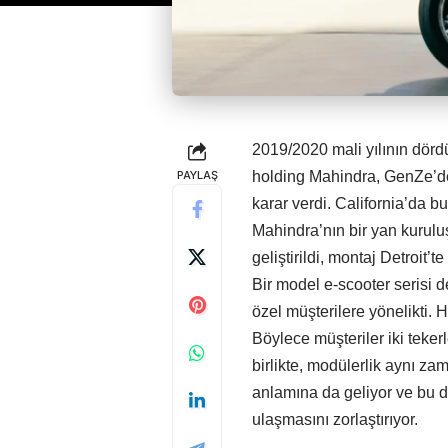
2019/2020 mali yılının dörd
PAYLAŞ
holding Mahindra, GenZe’de 
karar verdi. California’da
Mahindra’nın bir yan kuruluşu
geliştirildi, montaj Detroit’te
Bir model e-scooter serisi de
özel müşterilere yönelikti. 
Böylece müşteriler iki tekerl
birlikte, modülerlik aynı za
anlamına da geliyor ve bu 
ulaşmasını zorlaştırıyor.