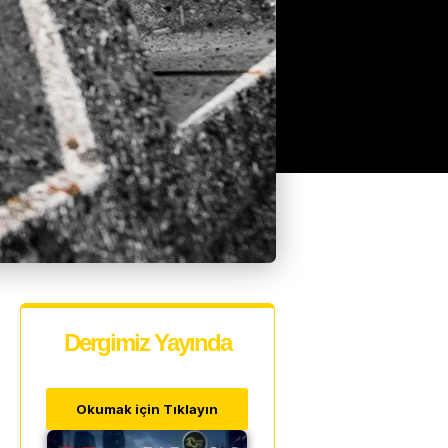
Dergimiz Yayında
Okumak için Tıklayın