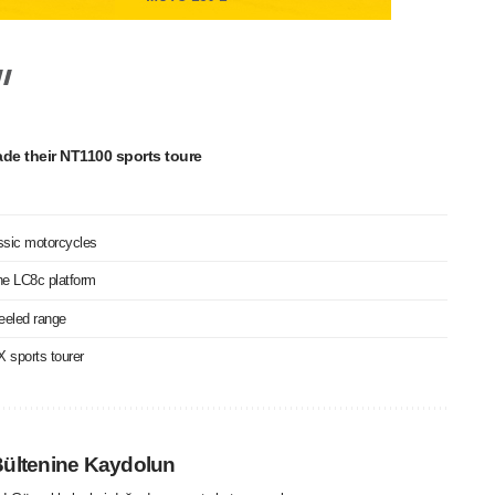
de their NT1100 sports toure
assic motorcycles
he LC8c platform
heeled range
 sports tourer
Bültenine Kaydolun