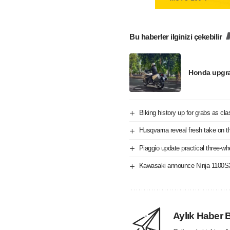
Bu haberler ilginizi çekebilir
Honda upgra
Biking history up for grabs as cl
Husqvarna reveal fresh take on t
Piaggio update practical three-w
Kawasaki announce Ninja 1100SX
Aylık Haber 