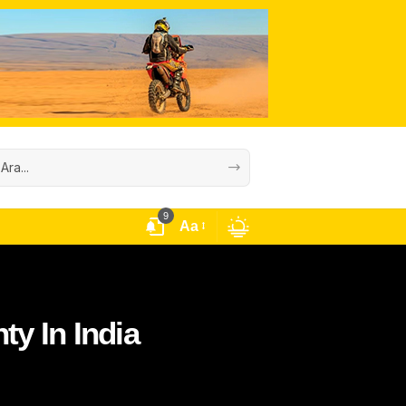
9
Aa
y In India