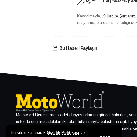
Gelişmeleri takip ed
Kaydolmakla,
Kullanım Şartlarımı
onaylamış olursunuz. İstediğiniz z
Bu Haberi Paylaşın
Motoworld Dergisi; motosiklet dünyasından en güncel haberleri, yeni
nefes kesen mücadeleleri iki teker tutkunlarıyla buluşturan dijital yay
zengin E-Dergi arşivimizle motosiklet kültürünü sadece okumakla ka
Bu siteyi kullanarak
Gizlilik Politikası
ve
her zaman bir adım önde çıkın!
Kabul