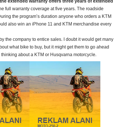
the extended warranty offers three years of extended
he full warranty coverage at five years. The roadside
. During the program’s duration anyone who orders a KTM
ould also win an iPhone 11 and KTM merchandise every
 by the company to entice sales. I doubt it would get many
bout what bike to buy, but it might get them to go ahead
’re thinking about a KTM or Husqvarna motorcycle.