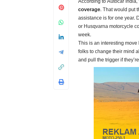
According to
Autocar India
,
coverage
. That would put t
assistance is for one year
or Husqvarna motorcycle c
week.
This is an interesting move
folks to change their mind a
and pull the trigger if they