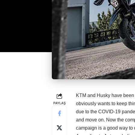
KTM and Husky have been po
PAYLAŞ
obviously wants to keep th
due to the COVID-19 pandemi
and move on. Now the compa
campaign is a good way to d