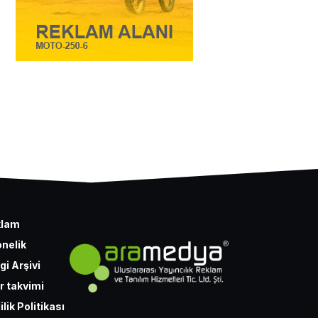
klam
nelik
gi Arşivi
r takvimi
ilik Politikası