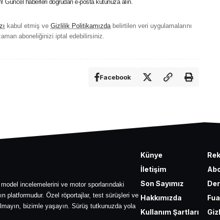
in! Güncel haberleri doğrudan e-posta kutunuza alın.
zı
kabul etmiş ve
Gizlilik Politikamızda
belirtilen veri uygulamalarını
aman aboneliğinizi iptal edebilirsiniz.
Facebook
Künye
Re
İletişim
Abo
Son Sayımız
Der
 model incelemelerini ve motor sporlarındaki
ın platformudur. Özel röportajlar, test sürüşleri ve
Hakkımızda
Fua
lmayın, bizimle yaşayın. Sürüş tutkunuzda yola
Kullanım Şartları
Gizl