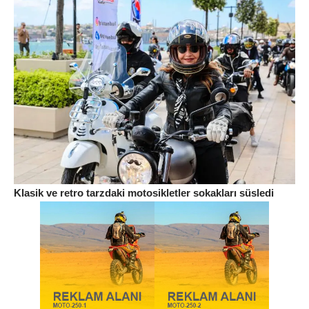
Klasik ve retro tarzdaki
motosikletler sokakları süsledi