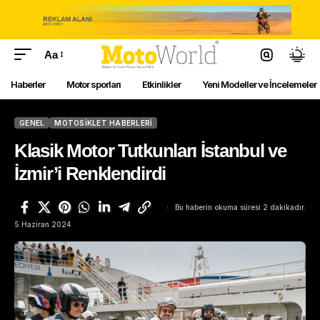
Aa
Haberler
Motor sporları
Etkinlikler
Yeni Modeller ve İncelemeler
GENEL
MOTOSIKLET HABERLERI
Klasik Motor Tutkunları İstanbul ve
İzmir’i Renklendirdi
Bu haberin okuma süresi 2 dakikadır.
5 Haziran 2024