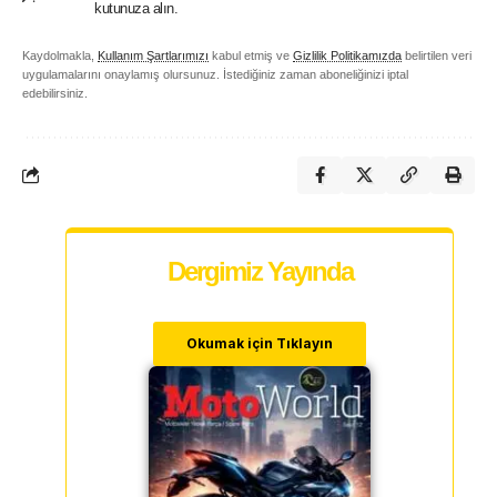
kutunuza alın.
Kaydolmakla,
Kullanım Şartlarımızı
kabul etmiş ve
Gizlilik Politikamızda
belirtilen veri
uygulamalarını onaylamış olursunuz. İstediğiniz zaman aboneliğinizi iptal
edebilirsiniz.
Dergimiz Yayında
Okumak için Tıklayın