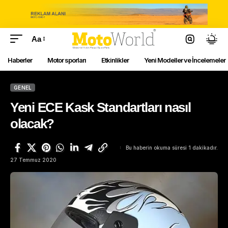
Aa
Haberler
Motor sporları
Etkinlikler
Yeni Modeller ve İncelemeler
GENEL
Yeni ECE Kask Standartları nasıl
olacak?
Bu haberin okuma süresi 1 dakikadır.
27 Temmuz 2020