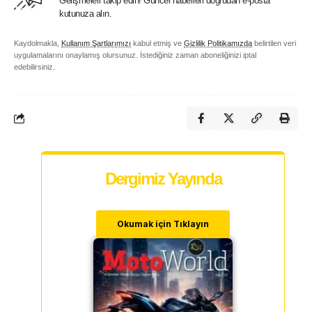
Gelişmeleri takip edin! Güncel haberleri doğrudan e-posta
kutunuza alın.
Kaydolmakla,
Kullanım Şartlarımızı
kabul etmiş ve
Gizlilik Politikamızda
belirtilen veri
uygulamalarını onaylamış olursunuz. İstediğiniz zaman aboneliğinizi iptal
edebilirsiniz.
Dergimiz Yayında
Okumak için Tıklayın