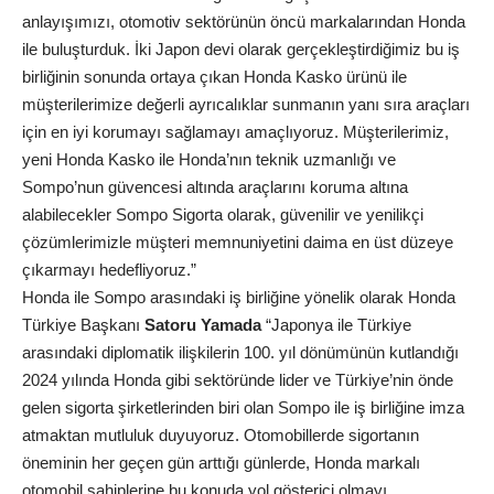
anlayışımızı, otomotiv sektörünün öncü markalarından Honda
ile buluşturduk. İki Japon devi olarak gerçekleştirdiğimiz bu iş
birliğinin sonunda ortaya çıkan Honda Kasko ürünü ile
müşterilerimize değerli ayrıcalıklar sunmanın yanı sıra araçları
için en iyi korumayı sağlamayı amaçlıyoruz. Müşterilerimiz,
yeni Honda Kasko ile Honda’nın teknik uzmanlığı ve
Sompo’nun güvencesi altında araçlarını koruma altına
alabilecekler Sompo Sigorta olarak, güvenilir ve yenilikçi
çözümlerimizle müşteri memnuniyetini daima en üst düzeye
çıkarmayı hedefliyoruz.”
Honda ile Sompo arasındaki iş birliğine yönelik olarak Honda
Türkiye Başkanı
Satoru Yamada
“Japonya ile Türkiye
arasındaki diplomatik ilişkilerin 100. yıl dönümünün kutlandığı
2024 yılında Honda gibi sektöründe lider ve Türkiye’nin önde
gelen sigorta şirketlerinden biri olan Sompo ile iş birliğine imza
atmaktan mutluluk duyuyoruz. Otomobillerde sigortanın
öneminin her geçen gün arttığı günlerde, Honda markalı
otomobil sahiplerine bu konuda yol gösterici olmayı