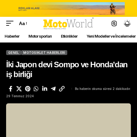
Aa
Haberler
Motor sporları
Etkinlikler
Yeni Modeller ve İncelemeler
GENEL
MOTOSIKLET HABERLERI
İki Japon devi Sompo ve Honda’dan
iş birliği
Bu haberin okuma süresi 2 dakikadır.
29 Temmuz 2024