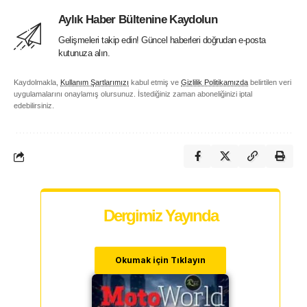
Aylık Haber Bültenine Kaydolun
Gelişmeleri takip edin! Güncel haberleri doğrudan e-posta
kutunuza alın.
Kaydolmakla,
Kullanım Şartlarımızı
kabul etmiş ve
Gizlilik Politikamızda
belirtilen veri
uygulamalarını onaylamış olursunuz. İstediğiniz zaman aboneliğinizi iptal
edebilirsiniz.
Dergimiz Yayında
Okumak için Tıklayın