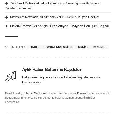
Yeni Nesil Motosiklet Teknolojileri Sürüş Güvenliğini ve Konforunu
Yeniden Tanımlıyor
Motosiklet Kazalarını Azaltmanın Yolu Güvenli Sürüşten Geçiyor
Elektrikli Motosiklet Satışları Hızla Artıyor: Türkiye’de Dönüşüm Başladı
ETİKETLENDİ:
HABER
HONDA MOTOSIKLET TÜRKIYE
MANSET
Aylık Haber Bültenine Kaydolun
Gelişmeleri takip edin! Güncel haberleri doğrudan e-posta
kutunuza alın.
Kaydolmakla,
Kullanım Şartlarımızı
kabul etmiş ve
Gizlilik Politikamızda
belirtilen veri
uygulamalarını onaylamış olursunuz. İstediğiniz zaman aboneliğinizi iptal
edebilirsiniz.