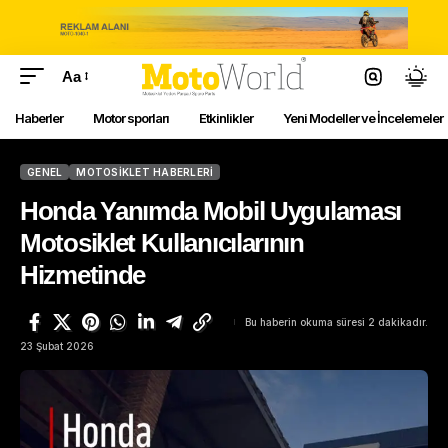
Aa
Haberler
Motor sporları
Etkinlikler
Yeni Modeller ve İncelemeler
GENEL
MOTOSIKLET HABERLERI
Honda Yanımda Mobil Uygulaması
Motosiklet Kullanıcılarının
Hizmetinde
Bu haberin okuma süresi 2 dakikadır.
23 Şubat 2026