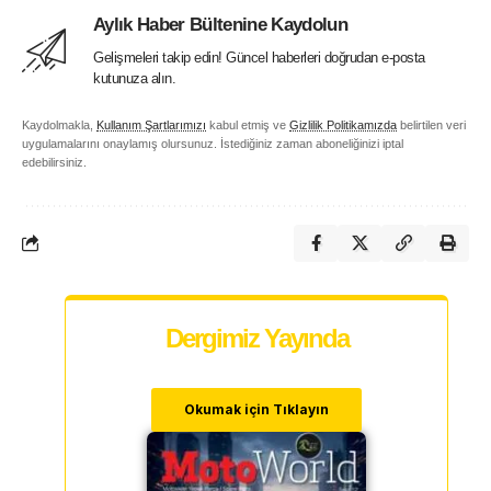
Aylık Haber Bültenine Kaydolun
Gelişmeleri takip edin! Güncel haberleri doğrudan e-posta
kutunuza alın.
Kaydolmakla,
Kullanım Şartlarımızı
kabul etmiş ve
Gizlilik Politikamızda
belirtilen veri
uygulamalarını onaylamış olursunuz. İstediğiniz zaman aboneliğinizi iptal
edebilirsiniz.
Dergimiz Yayında
Okumak için Tıklayın