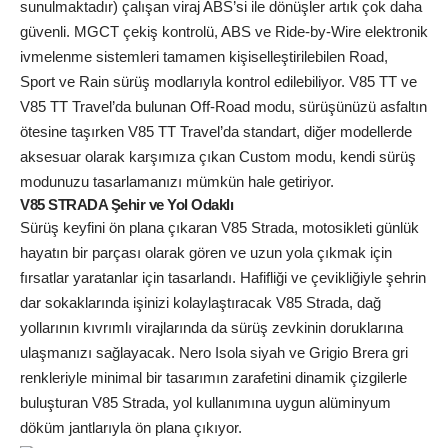
sunulmaktadır) çalışan viraj ABS’si ile dönüşler artık çok daha
güvenli. MGCT çekiş kontrolü, ABS ve Ride-by-Wire elektronik
ivmelenme sistemleri tamamen kişiselleştirilebilen Road,
Sport ve Rain sürüş modlarıyla kontrol edilebiliyor. V85 TT ve
V85 TT Travel’da bulunan Off-Road modu, sürüşünüzü asfaltın
ötesine taşırken V85 TT Travel’da standart, diğer modellerde
aksesuar olarak karşımıza çıkan Custom modu, kendi sürüş
modunuzu tasarlamanızı mümkün hale getiriyor.
V85 STRADA Şehir ve Yol Odaklı
Sürüş keyfini ön plana çıkaran V85 Strada, motosikleti günlük
hayatın bir parçası olarak gören ve uzun yola çıkmak için
fırsatlar yaratanlar için tasarlandı. Hafifliği ve çevikliğiyle şehrin
dar sokaklarında işinizi kolaylaştıracak V85 Strada, dağ
yollarının kıvrımlı virajlarında da sürüş zevkinin doruklarına
ulaşmanızı sağlayacak. Nero Isola siyah ve Grigio Brera gri
renkleriyle minimal bir tasarımın zarafetini dinamik çizgilerle
buluşturan V85 Strada, yol kullanımına uygun alüminyum
döküm jantlarıyla ön plana çıkıyor.