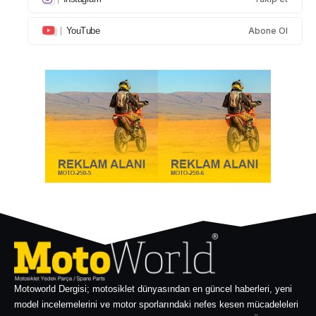
YouTube
Abone Ol
Motoworld Dergisi; motosiklet dünyasından en güncel haberleri, yeni
model incelemelerini ve motor sporlarındaki nefes kesen mücadeleleri