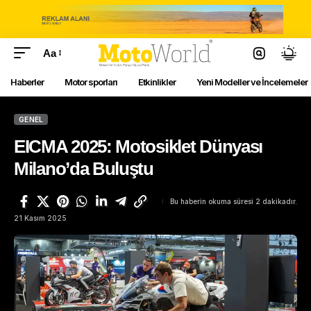
Aa
Haberler
Motor sporları
Etkinlikler
Yeni Modeller ve İncelemeler
GENEL
EICMA 2025: Motosiklet Dünyası
Milano’da Buluştu
Bu haberin okuma süresi 2 dakikadır.
21 Kasım 2025