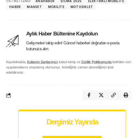
ETİKETLENDİ:
ANAHABER
EICMA 2025
ELEKTRIKLI MOBILITE
HABER
MANSET
MOBILITE
MOTOSIKLET
Aylık Haber Bültenine Kaydolun
Gelişmeleri takip edin! Güncel haberleri doğrudan e-posta
kutunuza alın.
Kaydolmakla,
Kullanım Şartlarımızı
kabul etmiş ve
Gizlilik Politikamızda
belirtilen veri
uygulamalarını onaylamış olursunuz. İstediğiniz zaman aboneliğinizi iptal
edebilirsiniz.
Dergimiz Yayında