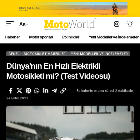
Aa
Haberler
Motor sporları
Etkinlikler
Yeni Modeller ve İncelemeler
GENEL
MOTOSIKLET HABERLERI
YENI MODELLER VE İNCELEMELER
Dünya’nın En Hızlı Elektrikli
Motosikleti mi? (Test Videosu)
Bu haberin okuma süresi 2 dakikadır.
24 Eylül 2021