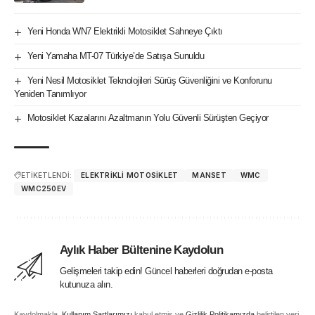
Yeni Honda WN7 Elektrikli Motosiklet Sahneye Çıktı
Yeni Yamaha MT-07 Türkiye’de Satışa Sunuldu
Yeni Nesil Motosiklet Teknolojileri Sürüş Güvenliğini ve Konforunu
Yeniden Tanımlıyor
Motosiklet Kazalarını Azaltmanın Yolu Güvenli Sürüşten Geçiyor
ETİKETLENDİ:
ELEKTRIKLI MOTOSIKLET
MANSET
WMC
WMC250EV
Aylık Haber Bültenine Kaydolun
Gelişmeleri takip edin! Güncel haberleri doğrudan e-posta
kutunuza alın.
Kaydolmakla,
Kullanım Şartlarımızı
kabul etmiş ve
Gizlilik Politikamızda
belirtilen veri