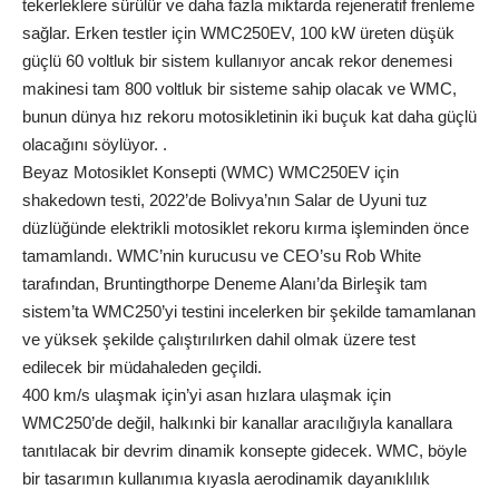
tekerleklere sürülür ve daha fazla miktarda rejeneratif frenleme
sağlar. Erken testler için WMC250EV, 100 kW üreten düşük
güçlü 60 voltluk bir sistem kullanıyor ancak rekor denemesi
makinesi tam 800 voltluk bir sisteme sahip olacak ve WMC,
bunun dünya hız rekoru motosikletinin iki buçuk kat daha güçlü
olacağını söylüyor. .
Beyaz Motosiklet Konsepti (WMC) WMC250EV için
shakedown testi, 2022’de Bolivya’nın Salar de Uyuni tuz
düzlüğünde elektrikli motosiklet rekoru kırma işleminden önce
tamamlandı. WMC’nin kurucusu ve CEO’su Rob White
tarafından, Bruntingthorpe Deneme Alanı’da Birleşik tam
sistem’ta WMC250’yi testini incelerken bir şekilde tamamlanan
ve yüksek şekilde çalıştırılırken dahil olmak üzere test
edilecek bir müdahaleden geçildi.
400 km/s ulaşmak için’yi asan hızlara ulaşmak için
WMC250’de değil, halkınki bir kanallar aracılığıyla kanallara
tanıtılacak bir devrim dinamik konsepte gidecek. WMC, böyle
bir tasarımın kullanımıa kıyasla aerodinamik dayanıklılık