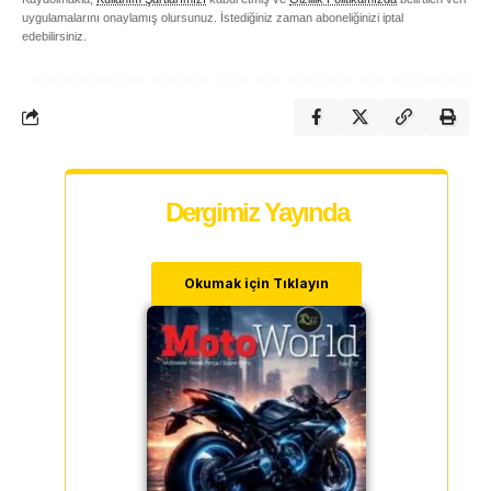
uygulamalarını onaylamış olursunuz. İstediğiniz zaman aboneliğinizi iptal
edebilirsiniz.
Dergimiz Yayında
Okumak için Tıklayın