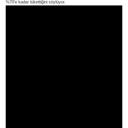
%70’e kadar tükettiğini söylüyor.