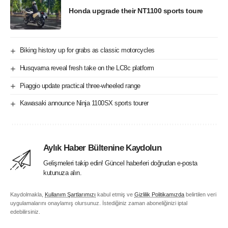
Honda upgrade their NT1100 sports toure
Biking history up for grabs as classic motorcycles
Husqvarna reveal fresh take on the LC8c platform
Piaggio update practical three-wheeled range
Kawasaki announce Ninja 1100SX sports tourer
Aylık Haber Bültenine Kaydolun
Gelişmeleri takip edin! Güncel haberleri doğrudan e-posta
kutunuza alın.
Kaydolmakla,
Kullanım Şartlarımızı
kabul etmiş ve
Gizlilik Politikamızda
belirtilen veri
uygulamalarını onaylamış olursunuz. İstediğiniz zaman aboneliğinizi iptal
edebilirsiniz.