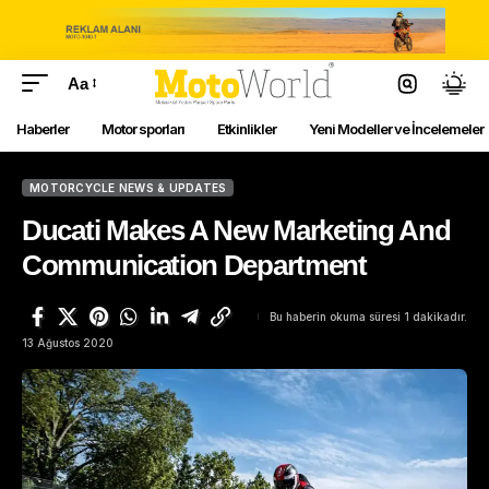
Aa
Haberler
Motor sporları
Etkinlikler
Yeni Modeller ve İncelemeler
MOTORCYCLE NEWS & UPDATES
Ducati Makes A New Marketing And
Communication Department
Bu haberin okuma süresi 1 dakikadır.
13 Ağustos 2020