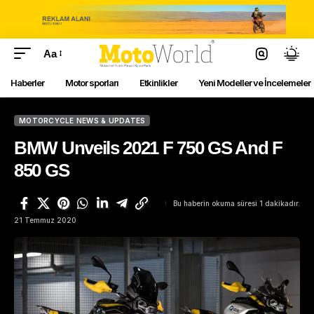
Aa
Haberler
Motor sporları
Etkinlikler
Yeni Modeller ve İncelemeler
MOTORCYCLE NEWS & UPDATES
BMW Unveils 2021 F 750 GS And F
850 GS
Bu haberin okuma süresi 1 dakikadır.
21 Temmuz 2020