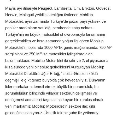
Mayıs ayı itibariyle Peugeot, Lambretta, Um, Brixton, Govecs,
Horwin, Malaguti yetkili satıcılığını üstlenen Mobilup
Motosiklet, aynı zamanda Türkiye’de pazar payı yüksek ve
popüler markaların satıldığı perakende satış noktası.
Türkiye’nin en büyük motosiklet showroomuyla lansmanını
gerçekleştirilen ve kısa zamanda yoğun ilgi gören Mobilup
Motosiklet’in toplamda 1000 M²’lik geniş mağazasında; 750 M²’
sergi alanı ve 250 M²’ ise motosiklet iyileştirme alanı
bulunmaktadır. Mobilup Motosiklet ile sıfır ve 2. el piyasasına
kısa sürede yeni bir soluk getirdiklerini vurgulayan Mobilup
Motosiklet Direktörü Uğur Ertuğ, “İsotlar Grup’un köklü
geçmişi ile çıktığımız bu yolda çok heyecanlıyız. Dünyanın
lider markalarını temsil etmek büyük bir sorumluluk, bu
sorumluluğun bilincinde yıllardır sektörün gelişmesi ve
dönüşmesi adına elini taşın altına koyan bir kuruluş olarak,
yeni markamız Mobilup Motosiklet’in sektöre ilaç gibi
geleceğine inanıyoruz. Üstelik tek bir şube ile yetinmeyi