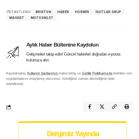
ETİKETLENDİ:
BRIXTON
HABER
HORWIN
İSOTLAR GRUP
MANSET
MOTOSIKLET
Aylık Haber Bültenine Kaydolun
Gelişmeleri takip edin! Güncel haberleri doğrudan e-posta
kutunuza alın.
Kaydolmakla,
Kullanım Şartlarımızı
kabul etmiş ve
Gizlilik Politikamızda
belirtilen veri
uygulamalarını onaylamış olursunuz. İstediğiniz zaman aboneliğinizi iptal
edebilirsiniz.
Dergimiz Yayında