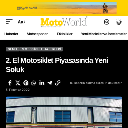
Aa
Haberler
Motor sporları
Etkinlikler
Yeni Modeller ve İncelemeler
GENEL
MOTOSIKLET HABERLERI
2. El Motosiklet Piyasasında Yeni
Soluk
Bu haberin okuma süresi 2 dakikadır.
5 Temmuz 2022