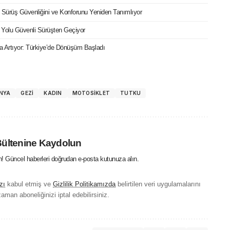
ri Sürüş Güvenliğini ve Konforunu Yeniden Tanımlıyor
 Yolu Güvenli Sürüşten Geçiyor
ızla Artıyor: Türkiye’de Dönüşüm Başladı
NYA
GEZI
KADIN
MOTOSIKLET
TUTKU
Bültenine Kaydolun
in! Güncel haberleri doğrudan e-posta kutunuza alın.
zı
kabul etmiş ve
Gizlilik Politikamızda
belirtilen veri uygulamalarını
aman aboneliğinizi iptal edebilirsiniz.