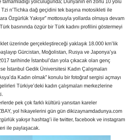
lde tamamladığı yolculuğunda; Dünyanın en zorlu 10 yolu
 Tzi n’Tichka dağ geçidini tek başına motosikleti ile
lara Özgürlük Yakışır” mottosuyla yollarda olmaya devam
ürk basınında özgür bir Türk kadını profilini göstermeyi
iklet üzerinde gerçekleştireceği yaklaşık 18.000 km’lik
başlayıp Gürcistan, Moğolistan, Rusya ve Japonya’ya
017 tarihinde İstanbul’dan yola çıkacak olan genç
 İstanbul Gedik Üniversitesi Kadın Çalışmaları
“Asya’da Kadın olmak” konulu bir fotoğraf sergisi açmayı
elirleri Türkiye’deki kadın çalışmaları merkezlerine
i.
rlerde pek çok farklı kültürü yansıtan kareler
ÖZBAY, yol hikayelerini gün gün dikizaynamdadunya.com
ürlük yakışır hashtag’i ile twitter, facebook ve instagram
eri ile paylaşacak.