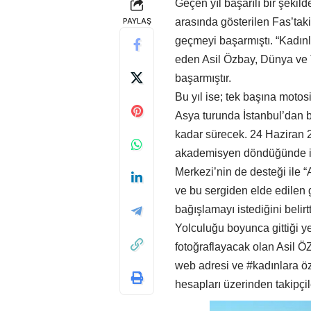
Geçen yıl başarılı bir şeki
PAYLAŞ
arasında gösterilen Fas’taki
geçmeyi başarmıştı. “Kadın
eden Asil Özbay, Dünya ve T
başarmıştır.
Bu yıl ise; tek başına motos
Asya turunda İstanbul’dan 
kadar sürecek. 24 Haziran 2
akademisyen döndüğünde ise
Merkezi’nin de desteği ile 
ve bu sergiden elde edilen g
bağışlamayı istediğini belirtt
Yolculuğu boyunca gittiği ye
fotoğraflayacak olan Asil 
web adresi ve #kadınlara özg
hesapları üzerinden takipçil