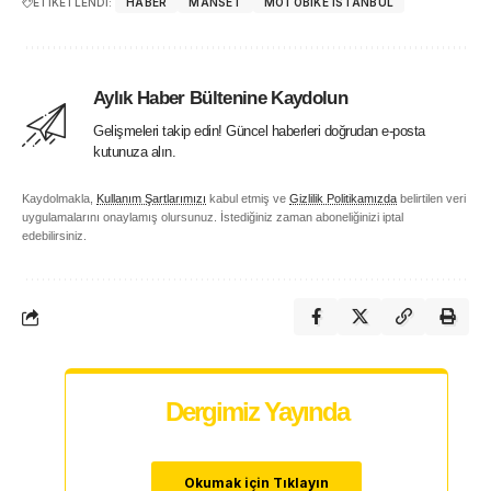
ETİKETLENDİ:
HABER
MANSET
MOTOBIKE ISTANBUL
Aylık Haber Bültenine Kaydolun
Gelişmeleri takip edin! Güncel haberleri doğrudan e-posta
kutunuza alın.
Kaydolmakla,
Kullanım Şartlarımızı
kabul etmiş ve
Gizlilik Politikamızda
belirtilen veri
uygulamalarını onaylamış olursunuz. İstediğiniz zaman aboneliğinizi iptal
edebilirsiniz.
Dergimiz Yayında
Okumak için Tıklayın