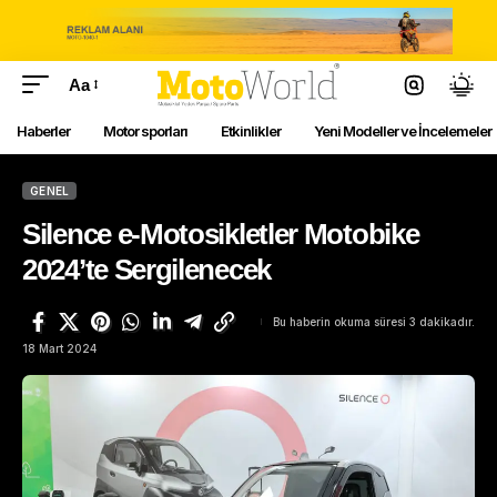
Aa
Haberler
Motor sporları
Etkinlikler
Yeni Modeller ve İncelemeler
GENEL
Silence e-Motosikletler Motobike
2024’te Sergilenecek
Bu haberin okuma süresi 3 dakikadır.
18 Mart 2024