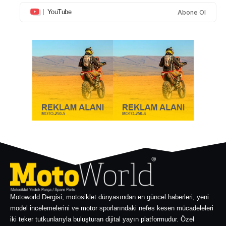
YouTube
Abone Ol
Motoworld Dergisi; motosiklet dünyasından en güncel haberleri, yeni
model incelemelerini ve motor sporlarındaki nefes kesen mücadeleleri
iki teker tutkunlarıyla buluşturan dijital yayın platformudur. Özel