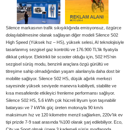
Silence markasının trafik sıkışıklığında emisyonsuz, özgürce
dolaşılabilmesine olanak sağlayan diğer modeli Silence S02
High Speed (Yüksek hız – HS), yüksek selesi, AI teknolojisiyle
tasarlanmış sezgisel gaz kontrölü ve 176.900 TL’lik fiyatıyla
dikkat çekiyor. Elektrikli bir scooter olduğu için, S02 HS’nin
sezgisel sürüş modu, benzinli araçlara özgü gürültü ve
titreşime sahip olmadığından yaşam alanlarıyla daha dost bir
mobilite sağlıyor. Silence S02 HS, düşük ağırlık merkezi
sayesinde yüksek seviyede manevra kabiliyeti, stabilite ve
kısa mesafelerde etkileyici frenleme performansı sağlıyor.
Silence S02 HS, 5.6 kWh çok hücreli lityum iyon taşınabilir
bataryası ve 7 kW’lık güç üreten motoruyla 90 km/s
maksimum hız ve 120 kilometre menzil sağlarken, 220v’lık ev
tipi prizde 7-9 saat arasında %100 olarak şarj edilebiliyor. Eco,
City ve Sport olmak üzere 3 kademeli sürüş modlarında